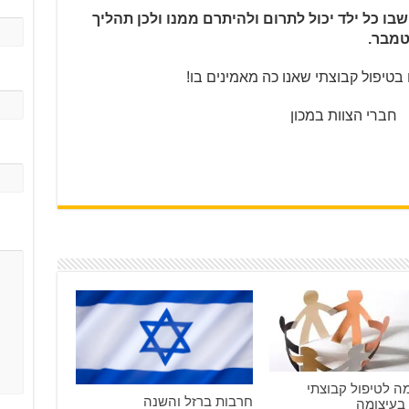
בו כל ילד יכול לתרום ולהיתרם ממנו ולכן תהליך
טמבר.
טיפול קבוצתי שאנו כה מאמינים בו!
במכון
ease
eave
this
field
mpty.
 לטיפול קבוצתי
חרבות ברזל והשנה
 בעיצומה