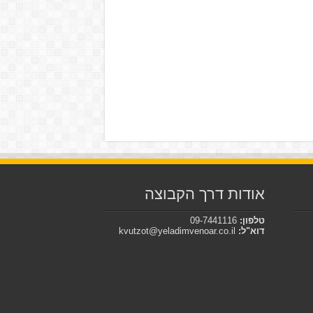
אודות דרך הקבוצה
טלפון:
09-7441116
דוא"ל:
kvutzot@yeladimvenoar.co.il